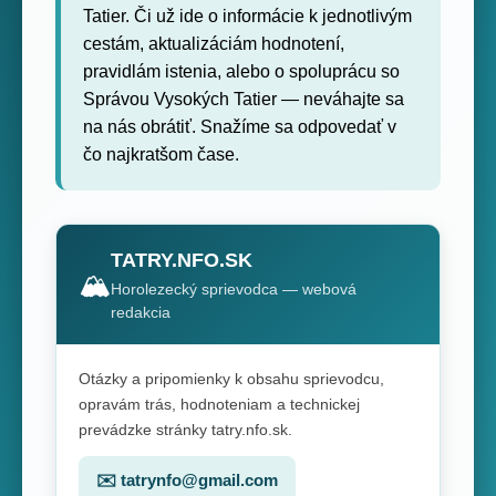
Tatier. Či už ide o informácie k jednotlivým
cestám, aktualizáciám hodnotení,
pravidlám istenia, alebo o spoluprácu so
Správou Vysokých Tatier — neváhajte sa
na nás obrátiť. Snažíme sa odpovedať v
čo najkratšom čase.
TATRY.NFO.SK
🏔️
Horolezecký sprievodca — webová
redakcia
Otázky a pripomienky k obsahu sprievodcu,
opravám trás, hodnoteniam a technickej
prevádzke stránky tatry.nfo.sk.
✉️ tatrynfo@gmail.com