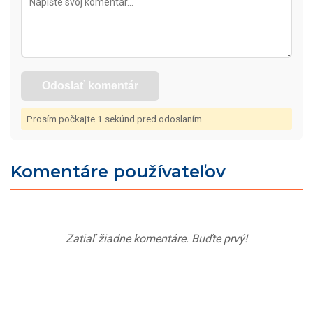
Odoslať komentár
Prosím počkajte
1
sekúnd pred odoslaním...
Komentáre používateľov
Zatiaľ žiadne komentáre. Buďte prvý!