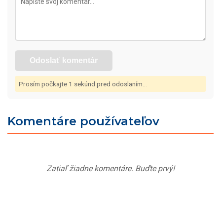
Odoslať komentár
Prosím počkajte
1
sekúnd pred odoslaním...
Komentáre používateľov
Zatiaľ žiadne komentáre. Buďte prvý!