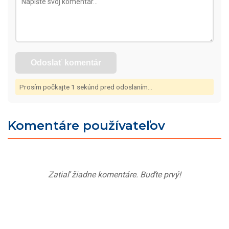
Odoslať komentár
Prosím počkajte
1
sekúnd pred odoslaním...
Komentáre používateľov
Zatiaľ žiadne komentáre. Buďte prvý!