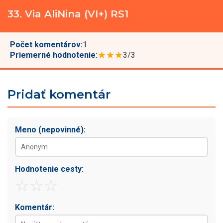
33. Via AliNina (VI+) RS1
Počet komentárov:
1
★★★
Priemerné hodnotenie:
3/3
Pridať komentár
Meno (nepovinné):
Hodnotenie cesty:
☆
☆
☆
Komentár: