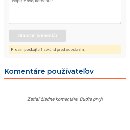
Odoslať komentár
Prosím počkajte
1
sekúnd pred odoslaním...
Komentáre používateľov
Zatiaľ žiadne komentáre. Buďte prvý!