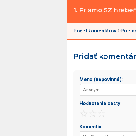
1. Priamo SZ hrebeňom
Počet komentárov:
0
Prieme
Pridať komentá
Meno (nepovinné):
Hodnotenie cesty:
☆
☆
☆
Komentár: