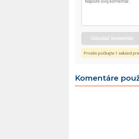
Odoslať komentár
Prosím počkajte
1
sekúnd pre
Komentáre použ