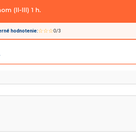
 (ll-lll) 1 h.
☆☆☆
rné hodnotenie:
0/3
r