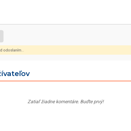
d odoslaním...
ívateľov
Zatiaľ žiadne komentáre. Buďte prvý!