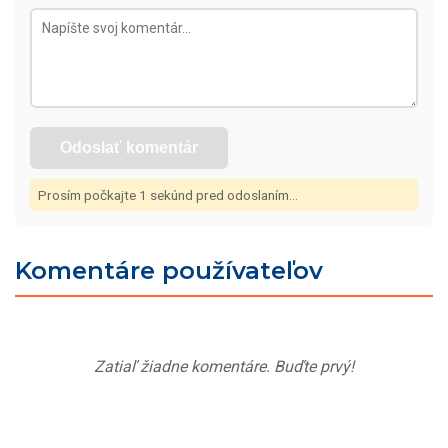
Odoslať komentár
Prosím počkajte
1
sekúnd pred odoslaním...
Komentáre používateľov
Zatiaľ žiadne komentáre. Buďte prvý!