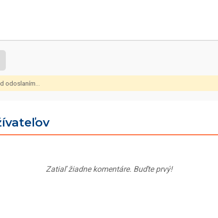
d odoslaním...
ívateľov
Zatiaľ žiadne komentáre. Buďte prvý!