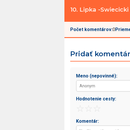
10. Lipka -Swiecicki 
Počet komentárov:
0
Prieme
Pridať komentá
Meno (nepovinné):
Hodnotenie cesty:
☆
☆
☆
Komentár: