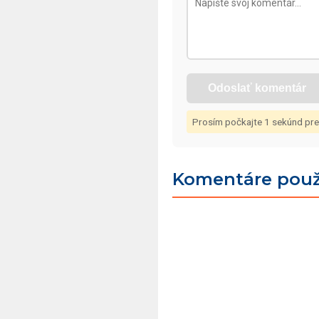
Odoslať komentár
Prosím počkajte
1
sekúnd pre
Komentáre použ