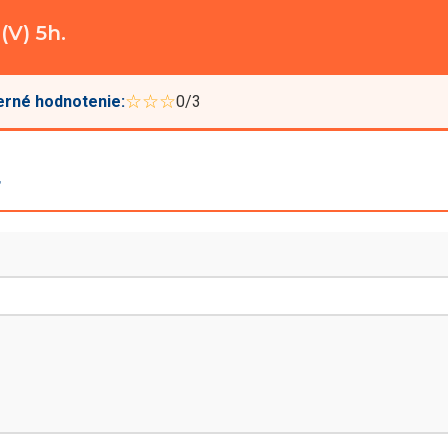
(V) 5h.
☆☆☆
rné hodnotenie:
0/3
r