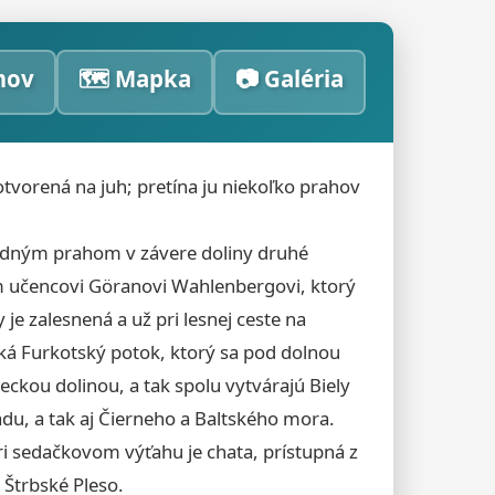
mov
🗺️ Mapka
📷 Galéria
otvorená na juh; pretína ju niekoľko prahov
ledným prahom v závere doliny druhé
m učencovi Göranovi Wahlenbergovi, ktorý
je zalesnená a už pri lesnej ceste na
eká Furkotský potok, ktorý sa pod dolnou
ckou dolinou, a tak spolu vytvárajú Biely
du, a tak aj Čierneho a Baltského mora.
ri sedačkovom výťahu je chata, prístupná z
Štrbské Pleso.