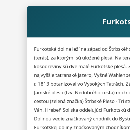
Furkots
Furkotská dolina leží na západ od Štrbského
(terás), za ktorými sú uložené plesá. Na te
kosodreviny sú dve malé Furkotské plesá.
najvyššie tatranské jazero, Vyšné Wahlen
r. 1813 botanizoval vo Vysokých Tatrách. Záv
Jamské pleso (tzv. Nedobrého cesta) možno 
cestou (zelená značka) Štrbské Pleso - Tri
Váh. Hrebeň Soliska oddeľujúci Furkotskú d
Dolinou vedie značkovaný chodník do Bystré
Furkotskej doliny značkovaným chodníkom.