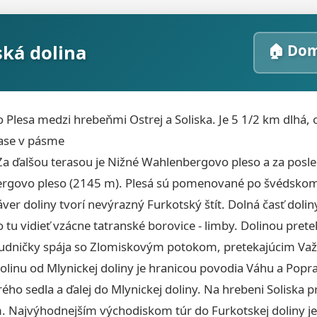
ká dolina
🏠 Do
 Plesa medzi hrebeňmi Ostrej a Soliska. Je 5 1/2 km dlhá, 
rase v pásme
 Za ďalšou terasou je Nižné Wahlenbergovo pleso a za pos
bergovo pleso (2145 m). Plesá sú pomenované po švédsko
er doliny tvorí nevýrazný Furkotský štít. Dolná časť doliny 
tu vidieť vzácne tatranské borovice - limby. Dolinou pret
 studničky spája so Zlomiskovým potokom, pretekajúcim Važe
olinu od Mlynickej doliny je hranicou povodia Váhu a Popra
ho sedla a ďalej do Mlynickej doliny. Na hrebeni Soliska p
 Najvýhodnejším východiskom túr do Furkotskej doliny je 