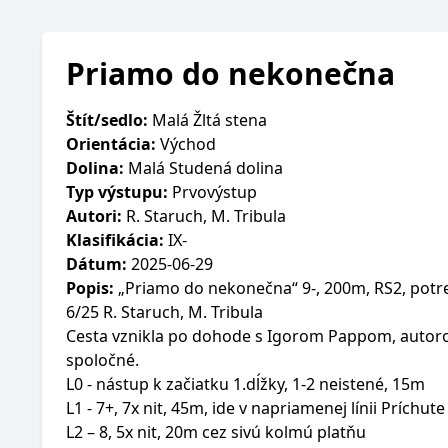
Priamo do nekonečna
Štít/sedlo:
Malá Žltá stena
Orientácia:
Východ
Dolina:
Malá Studená dolina
Typ výstupu:
Prvovýstup
Autori:
R. Staruch, M. Tribula
Klasifikácia:
IX-
Dátum:
2025-06-29
Popis:
„Priamo do nekonečna“ 9-, 200m, RS2, potr
6/25 R. Staruch, M. Tribula
Cesta vznikla po dohode s Igorom Pappom, autorom
spoločné.
L0 - nástup k začiatku 1.dĺžky, 1-2 neistené, 15m
L1 - 7+, 7x nit, 45m, ide v napriamenej línii Príchu
L2 – 8, 5x nit, 20m cez sivú kolmú platňu