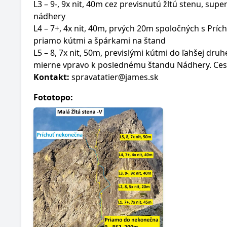
L3 – 9-, 9x nit, 40m cez previsnutú žltú stenu, sup
nádhery
L4 – 7+, 4x nit, 40m, prvých 20m spoločných s Prí
priamo kútmi a špárkami na štand
L5 – 8, 7x nit, 50m, previslými kútmi do ľahšej druhej
mierne vpravo k poslednému štandu Nádhery. Ces
Kontakt:
spravatatier@james.sk
Fototopo: