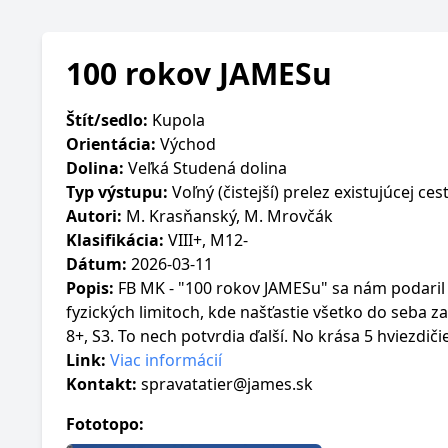
100 rokov JAMESu
Štít/sedlo:
Kupola
Orientácia:
Východ
Dolina:
Veľká Studená dolina
Typ výstupu:
Voľný (čistejší) prelez existujúcej ces
Autori:
M. Krasňanský, M. Mrovčák
Klasifikácia:
VIII+, M12-
Dátum:
2026-03-11
Popis:
FB MK - "100 rokov JAMESu" sa nám podaril 
fyzických limitoch, kde našťastie všetko do seba 
8+, S3. To nech potvrdia ďalší. No krása 5 hviezdičie
Link:
Viac informácií
Kontakt:
spravatatier@james.sk
Fototopo: