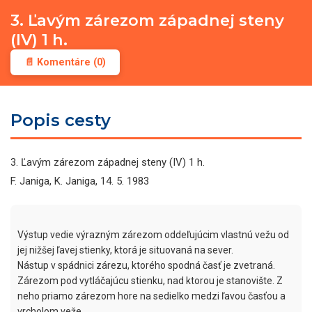
3. Ľavým zárezom západnej steny
(IV) 1 h.
📄 Komentáre (0)
Popis cesty
3. Ľavým zárezom západnej steny (IV) 1 h.
F. Janiga, K. Janiga, 14. 5. 1983
Výstup vedie výrazným zárezom oddeľujúcim vlastnú vežu od 
jej nižšej ľavej stienky, ktorá je situovaná na sever.

Nástup v spádnici zárezu, ktorého spodná časť je zvetraná. 

Zárezom pod vytláčajúcu stienku, nad ktorou je stanovište. Z 
neho priamo zárezom hore na sedielko medzi ľavou časťou a 
vrcholom veže.
