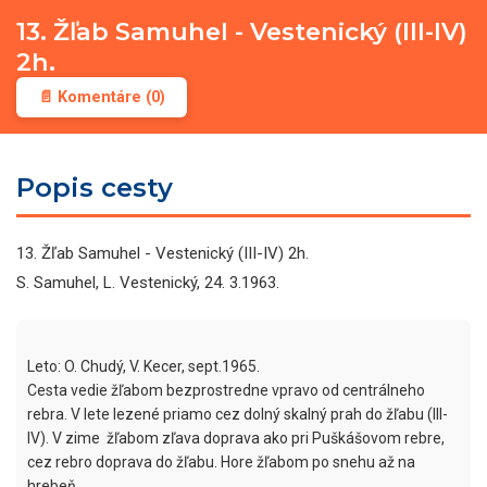
13. Žľab Samuhel - Vestenický (III-IV)
2h.
📄 Komentáre (0)
Popis cesty
13. Žľab Samuhel - Vestenický (III-IV) 2h.
S. Samuhel, L. Vestenický, 24. 3.1963.
Leto: O. Chudý, V. Kecer, sept.1965.

Cesta vedie žľabom bezprostredne vpravo od centrálneho 
rebra. V lete lezené priamo cez dolný skalný prah do žľabu (III-
IV). V zime  žľabom zľava doprava ako pri Puškášovom rebre, 
cez rebro doprava do žľabu. Hore žľabom po snehu až na 
hrebeň.