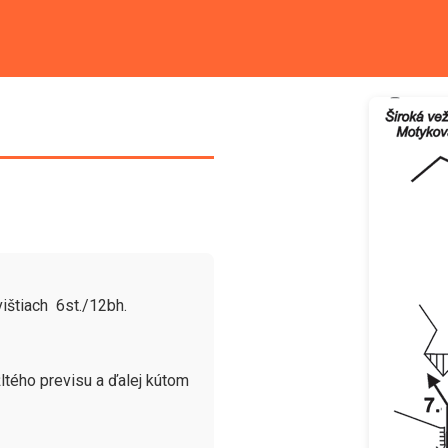
štiach  6st./12bh.

tého previsu a ďalej kútom 