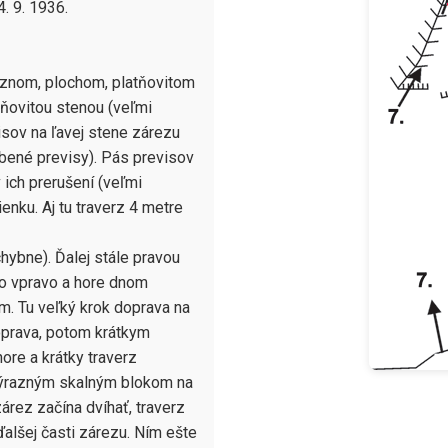
 9. 1936.

aznom, plochom, platňovitom 
ňovitou stenou (veľmi 
sov na ľavej stene zárezu 
rbené previsy). Pás previsov 
ch prerušení (veľmi 
nku. Aj tu traverz 4 metre 
ybne). Ďalej stále pravou 
o vpravo a hore dnom 
. Tu veľký krok doprava na 
oprava, potom krátkym 
re a krátky traverz 
ýrazným skalným blokom na 
rez začína dvíhať, traverz 
alšej časti zárezu. Ním ešte 