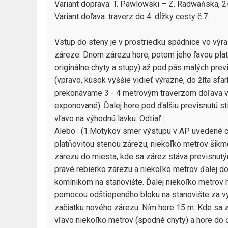
Variant doprava: T. Pawlowski – Z. Radwańska, 24.
Variant doľava: traverz do 4. dĺžky cesty č.7.

Vstup do steny je v prostriedku spádnice vo výr
záreze. Dnom zárezu hore, potom jeho ľavou plat
originálne chyty a stupy) až pod pás malých previ
(vpravo, kúsok vyššie vidieť výrazné, do žlta sfa
prekonávame 3 - 4 metrovým traverzom doľava v i
exponované). Ďalej hore pod ďalšiu previsnutú stie
vľavo na výhodnú lavku. Odtiaľ :

Alebo : (1.Motykov smer výstupu v AP uvedené ch
platňovitou stenou zárezu, niekoľko metrov šikm
zárezu do miesta, kde sa zárez stáva previsnutým
pravé rebierko zárezu a niekoľko metrov ďalej d
komínikom na stanovište. Ďalej niekoľko metrov ho
pomocou odštiepeného bloku na stanovište za v
začiatku nového zárezu. Ním hore 15 m. Kde sa zá
vľavo niekoľko metrov (spodné chyty) a hore do ď