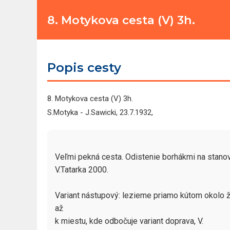
8. Motykova cesta (V) 3h.
Popis cesty
8. Motykova cesta (V) 3h.
S.Motyka - J.Sawicki, 23.7.1932,
Veľmi pekná cesta. Odistenie borhákmi na stanovi
V.Tatarka 2000.

Variant nástupový: lezieme priamo kútom okolo žl
až

k miestu, kde odbočuje variant doprava, V.
