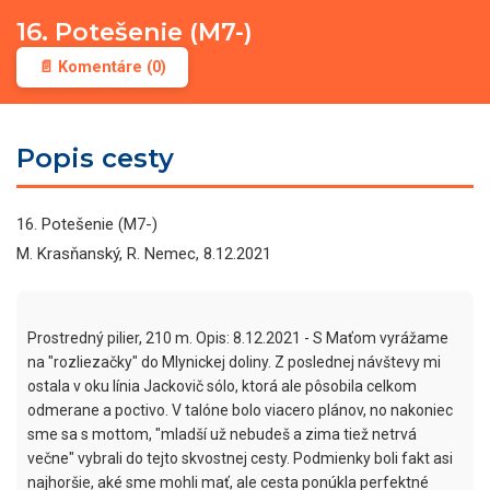
16. Potešenie (M7-)
📄 Komentáre (0)
Popis cesty
16. Potešenie (M7-)
M. Krasňanský, R. Nemec, 8.12.2021
Prostredný pilier, 210 m. Opis: 8.12.2021 - S Maťom vyrážame 
na "rozliezačky" do Mlynickej doliny. Z poslednej návštevy mi 
ostala v oku línia Jackovič sólo, ktorá ale pôsobila celkom 
odmerane a poctivo. V talóne bolo viacero plánov, no nakoniec 
sme sa s mottom, "mladší už nebudeš a zima tiež netrvá 
večne" vybrali do tejto skvostnej cesty. Podmienky boli fakt asi 
najhoršie, aké sme mohli mať, ale cesta ponúkla perfektné 