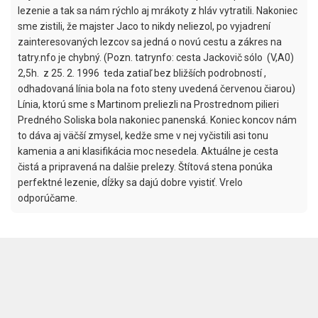
lezenie a tak sa nám rýchlo aj mrákoty z hláv vytratili. Nakoniec 
sme zistili, že majster Jaco to nikdy neliezol, po vyjadrení 
zainteresovaných lezcov sa jedná o novú cestu a zákres na 
tatry.nfo je chybný. (Pozn. tatrynfo: cesta Jackovič sólo  (V,A0) 
2,5h.  z 25. 2. 1996  teda zatiaľ bez bližších podrobností , 
odhadovaná línia bola na foto steny uvedená červenou čiarou) 
Línia, ktorú sme s Martinom preliezli na Prostrednom pilieri 
Predného Soliska bola nakoniec panenská. Koniec koncov nám 
to dáva aj väčší zmysel, kedže sme v nej vyčistili asi tonu 
kamenia a ani klasifikácia moc nesedela. Aktuálne je cesta 
čistá a pripravená na dalšie prelezy. Štítová stena ponúka 
perfektné lezenie, dĺžky sa dajú dobre vyistiť. Vrelo 
odporúčame.