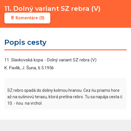
11. Dolný variant SZ rebra (V)
📄 Komentáre (0)
Popis cesty
11. Slavkovská kopa - Dolný variant SZ rebra (V)
K. Pavlík, J. Šuna, 6.5.1956
SZ rebro spadá do doliny kolmou hranou. Cez ňu priamo hore 
až na sutinovú terasu, ktorá pretína rebro. Tu sa napája cesta č. 
10. - ňou  na vrchol.