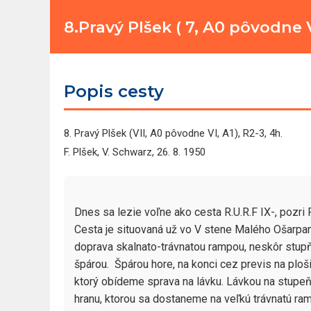
8.Pravý Plšek ( 7, A0 pôvodne V
Popis cesty
8. Pravý Plšek (VII, A0 pôvodne VI, A1), R2-3, 4h.
F. Plšek, V. Schwarz, 26. 8. 1950
Dnes sa lezie voľne ako cesta R.U.R.F IX-, pozri R.
Cesta je situovaná už vo V stene Malého Ošarpa
doprava skalnato-trávnatou rampou, neskôr stupň
špárou.  Špárou hore, na konci cez previs na ploši
ktorý obídeme sprava na lávku. Lávkou na stupeň 
hranu, ktorou sa dostaneme na veľkú trávnatú ra