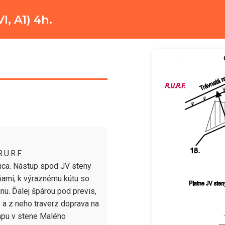
I, A1) 4h.
U.R.F.

nca. Nástup spod JV steny 
ami, k výraznému kútu so 
nu. Ďalej špárou pod previs, 
a z neho traverz doprava na 
mpu v stene Malého 