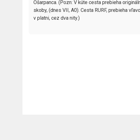
Ošarpanca. (Pozn: V kúte cesta prebieha originál
skoby, (dnes VII, A0). Cesta RURF, prebieha vľa
v platni, cez dva nity.) 
