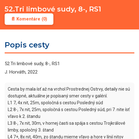
52.Tri limbové sudy, 8-, RS1
📄 Komentáre (0)
Popis cesty
52.Tri limbové sudy, 8-, RS1
J. Horváth, 2022
Cesta by mala ísť až na vrchol Prostrednej Ostrvy, detaily nie sú 
dostupné, aktuálne je popísaný smer cesty v galérií.

L1 7, 4x nit, 25m, spoločná s cestou Posledný súd

L2 8-, 7x nit, 25m, spoločná s cestou Posledný súd, pri 7. nite ísť 
vľavo k 2. štandu

L3 8-, 7x nit, 30m, v hornej časti sa spája s cestou Trojkrálové 
limby, spoločný 3. štand

L4 7+, 8x nit, 40m, zo štandu mierne vľavo a hore v línií nitov
