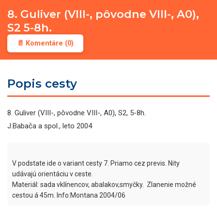
8. Guliver (VIII-, pôvodne VIII-, A0),
S2 5-8h.
📄 Komentáre (0)
Popis cesty
8. Guliver (VIII-, pôvodne VIII-, A0), S2, 5-8h.
J.Babača a spol., leto 2004
V podstate ide o variant cesty 7. Priamo cez previs. Nity 
udávajú orientáciu v ceste. 

Materiál: sada vklínencov, abalakov,smyčky.  Zlanenie možné 
cestou á 45m. Info:Montana 2004/06