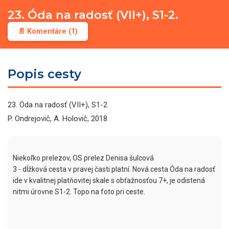
23. Óda na radosť (VII+), S1-2.
📄 Komentáre (1)
Popis cesty
23. Óda na radosť (VII+), S1-2
P. Ondrejovič, A. Holovič, 2018
Niekoľko prelezov, OS prelez Denisa šulcová

3 - dĺžková cesta v pravej časti platní. Nová cesta Óda na radosť 
ide v kvalitnej platňovitej skale s obťažnosťou 7+, je odistená 
nitmi úrovne S1-2. Topo na foto pri ceste.
