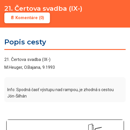
21. Čertova svadba (IX-)
📄 Komentáre (0)
Popis cesty
21. Čertova svadba (IX-)
M.Heuger, O.Bajana, 9.1993
Info: Spodná časť výstupu nad rampou, je zhodná s cestou 
Jón-Šilhán 