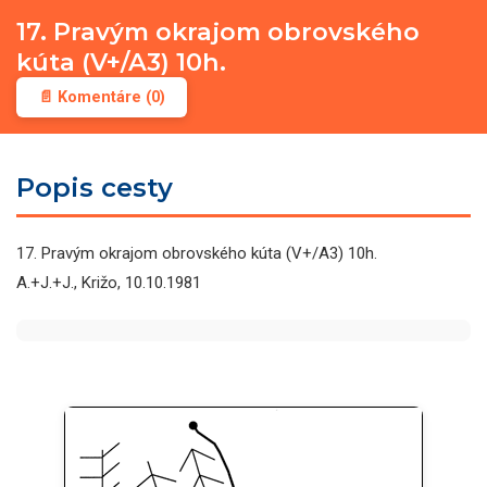
17. Pravým okrajom obrovského
kúta (V+/A3) 10h.
📄 Komentáre (0)
Popis cesty
17. Pravým okrajom obrovského kúta (V+/A3) 10h.
A.+J.+J., Križo, 10.10.1981