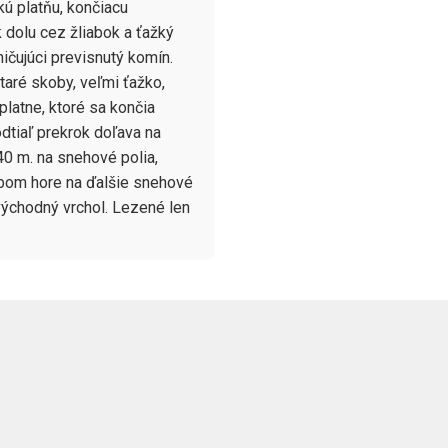
ú platňu, končiacu 
k dolu cez žliabok a ťažký 
ičujúci previsnutý komín. 
aré skoby, veľmi ťažko, 
latne, ktoré sa končia 
dtiaľ prekrok doľava na 
40 m. na snehové polia, 
abom hore na ďalšie snehové 
východný vrchol. Lezené len 