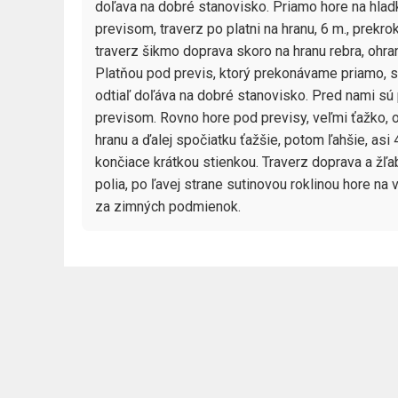
doľava na dobré stanovisko. Priamo hore na hladk
previsom, traverz po platni na hranu, 6 m., prekro
traverz šikmo doprava skoro na hranu rebra, ohran
Platňou pod previs, ktorý prekonávame priamo, st
odtiaľ doľáva na dobré stanovisko. Pred nami sú p
previsom. Rovno hore pod previsy, veľmi ťažko, o
hranu a ďalej spočiatku ťažšie, potom ľahšie, asi 
končiace krátkou stienkou. Traverz doprava a žľ
polia, po ľavej strane sutinovou roklinou hore na 
za zimných podmienok.