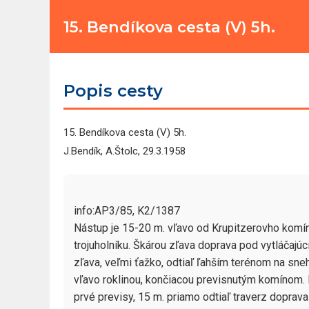
15. Bendíkova cesta (V) 5h.
Popis cesty
15. Bendíkova cesta (V) 5h.
J.Bendík, A.Štolc, 29.3.1958
info:AP3/85, K2/1387

Nástup je 15-20 m. vľavo od Krupitzerovho komín
trojuholníku. Škárou zľava doprava pod vytláčajúc
zľava, veľmi ťažko, odtiaľ ľahším terénom na sneh
vľavo roklinou, končiacou previsnutým komínom.
prvé previsy, 15 m. priamo odtiaľ traverz doprava