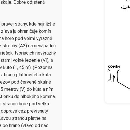
kale. Dobre odistená. 
ravej strany, kde najnižšie 
 zľava ju ohraničuje komín 
a hore pod velmi výrazné 
 strechy (A2) na nenápadnú 
riešok, tvoriacich nevýrazný 
tami volné lezenie (VI), a 
 kúte (1, 45 m). (Pozor na 
z hranu platňovitého kúta 
rezov pod červené skalné 
 metrov (V) do kúta a ním 
stienku do hlbokého komína, 
u stranou hore pod veľkú 
o doprava cez previsnutý 
avou stranou platne na 
a po hrane (vľavo od nás 